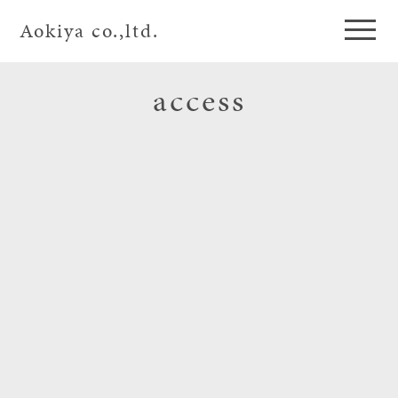
Aokiya co.,ltd.
access